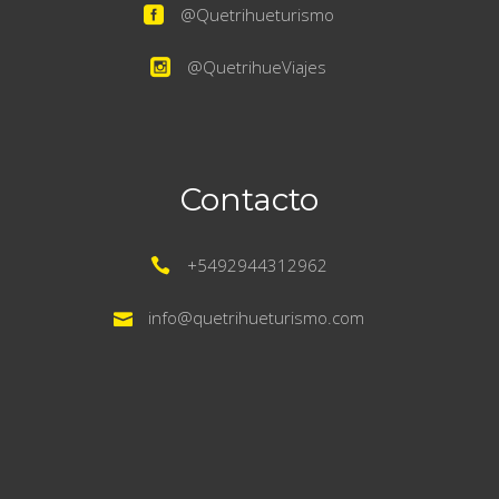
@Quetrihueturismo
único.
@QuetrihueViajes
Una experiencia más intensa para
quienes buscan aventura.
Ascendemos por bosques de
Contacto
coihues y lengas hasta llegar a un
valle escondido, rodeado de
+5492944312962
montañas y naturaleza en estado
info@quetrihueturismo.com
puro.
⏱ Duración: 6 hs aprox. (día
completo)
⚠️ Dificultad moderada