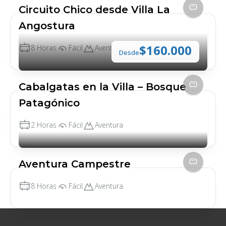
Almuerzo
Circuito Chico desde Villa La
Fotografía personal
Angostura
Documentación para cruce de frontera
$160.000
8 Horas
Fácil
Aventura
Desde
👉 Ideal para familias, parejas y
quienes buscan una experiencia
Cabalgatas en la Villa – Bosque
completa en la nieve con paisajes de
Patagónico
alto impacto.
2 Horas
Fácil
Aventura
Filo Belvedere :
Aventura Campestre
8 Horas
Fácil
Aventura
Trekking panorámico accesible.
Una caminata ideal para disfrutar la