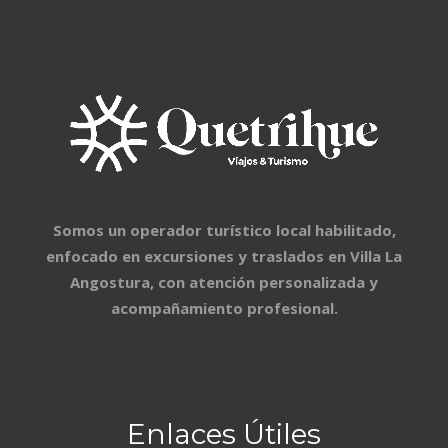
nieve sin alejarse demasiado.
Recorremos distintos miradores con
vistas al lago y la cordillera,
adaptando el recorrido según el
nivel del grupo.
⏱ Duración: 4 hs aprox. (medio día)
Somos un operador turístico local habilitado,
👨‍👩‍👧 Especial familias - Edad
enfocado en excursiones y traslados en Villa La
Angostura, con atención personalizada y
mínima: Desde 8 años
acompañamiento profesional.
Incluye
Traslado desde el alojamiento
Caminata con raquetas y bastones
Enlaces Útiles
Guía habilitado