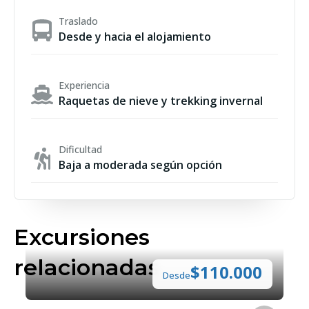
⏱ Duración: 7 hs aprox. (día
Traslado
Desde y hacia el alojamiento
completo)
👨‍👩‍👧 Especial familias - Edad
Experiencia
mínima: Desde 4 años
Raquetas de nieve y trekking invernal
Incluye
Dificultad
Baja a moderada según opción
Traslado desde el alojamiento
Caminata con raquetas y bastones
Guía habilitado de montaña
Infusión caliente + pastelería
Excursiones
Seguro
relacionadas
No incluye
$110.000
Desde
Indumentaria de nieve