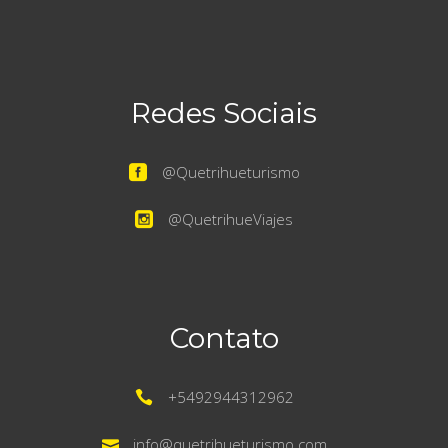
Redes Sociais
@Quetrihueturismo
@QuetrihueViajes
Contato
+5492944312962
info@quetrihueturismo.com