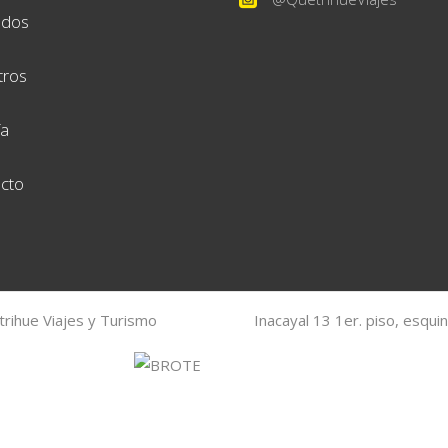
ados
tros
ía
cto
rihue Viajes y Turismo
Inacayal 13 1er. piso, esqui