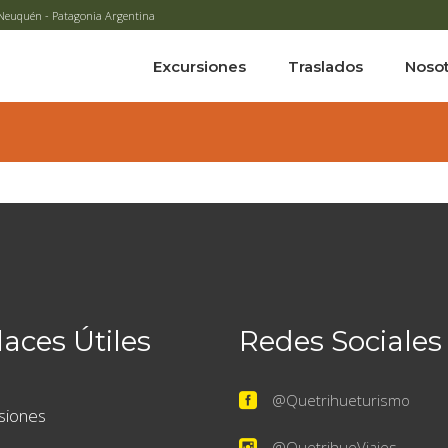
 - Neuquén - Patagonia Argentina
Excursiones
Traslados
Noso
aces Útiles
Redes Sociales
@Quetrihueturismo
siones
@QuetrihueViajes