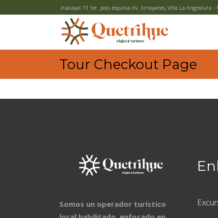
Inacayal 13 1er. piso, esquina Av. Arrayanes, Villa La Angostura
Tour Checkout Page
Enl
Excur
Somos un operador turístico
local habilitado, enfocado en