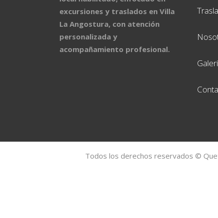
Trasl
excursiones y traslados en Villa
La Angostura, con atención
Noso
personalizada y
acompañamiento profesional.
Galer
Conta
Todos los derechos reservados © Quet