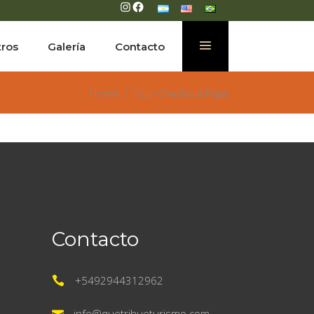
Instagram
Facebook
tros
Galería
Contacto
Home
/
Tour Checkout Page
Contacto
+5492944312962
info@quetrihueturismo.com