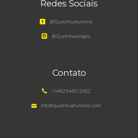
Redes Sociais
@Quetrihueturismo
@QuetrihueViajes
Contato
+5492944312962
info@quetrihueturismo.com